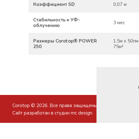
Коэффициент SD
0,07 м
Стабильность к УФ-
3 мес
облучению
Размеры Corotop® POWER
1,5м x 50пм
250
75м²
Corotop © 2026. Все права защищены.
Сайт разработан в студии
mc design
.