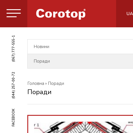
UA
(067) 777-555-1
Новини
Поради
(044) 257-00-72
Головна
›
Поради
Поради
FACEBOOK