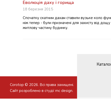
Еволюція даху і горища
18 березня 2015
Спочатку cкатним дахам ставили вузьке коло функ
ніж тепер - були призначені для захисту від дощу
житлову частину будинку.
Катало
Corotop © 2026. Всі права захищені.
Сайт розроблено в студії
mc design
.