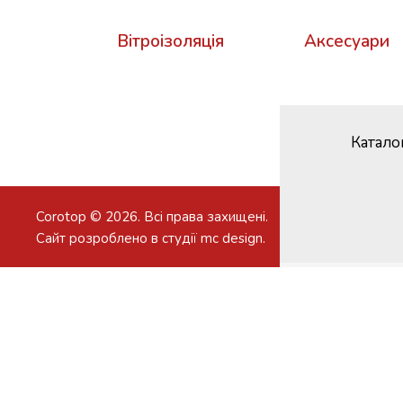
Вітроізоляція
Аксесуари
Катало
Corotop © 2026. Всі права захищені.
Сайт розроблено в студії
mc design
.