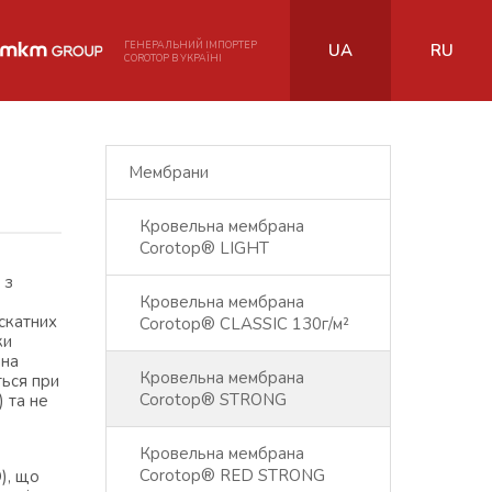
ГЕНЕРАЛЬНИЙ ІМПОРТЕР
UA
RU
COROTOP В УКРАЇНІ
Мембрани
Кровельна мембрана
Corotop® LIGHT
 з
Кровельна мембрана
 скатних
Corotop® CLASSIC 130г/м²
ки
ана
Кровельна мембрана
ться при
Corotop® STRONG
 та не
Кровельна мембрана
Corotop® RED STRONG
), що