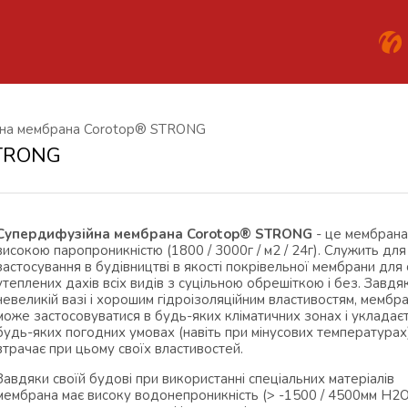
на мембрана Corotop® STRONG
STRONG
Супердифузійна мембрана Corotop® STRONG
- це мембрана
високою паропроникністю (1800 / 3000г / м2 / 24г). Служить для
застосування в будівництві в якості покрівельної мембрани для
утеплених дахів всіх видів з суцільною обрешіткою і без. Завдя
невеликій вазі і хорошим гідроізоляційним властивостям, мембр
може застосовуватися в будь-яких кліматичних зонах і укладає
будь-яких погодних умовах (навіть при мінусових температурах)
втрачає при цьому своїх властивостей.
Завдяки своїй будові при використанні спеціальних матеріалів
мембрана має високу водонепроникність (> -1500 / 4500мм H2O