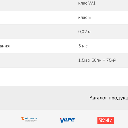
клас W1
клас E
0,02 м
вання
3 міс
1,5м x 50пм = 75м²
Каталог продукц