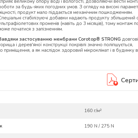
сприяє великому опору воді і вологості, дозволяючи вести монт
роботи за будь-яких погодних умов. З огляду на високі параме
міцності, продукт мало піддається механічним пошкодженням.
Спеціальні стабілізуючі добавки надають продукту збільшений о
ультрафіолетових променів (навіть до 3 місяців), тому монтаж п
може початися з запізненням.
Завдяки застосуванню мембрани Corotop® STRONG
довгові
горища і дерев'яної конструкції покрівлі значно поліпшується,
 приміщення, а як наслідок здоровий мікроклімат і в будинку в
Серт
160 г/м²
к
190 N / 275 N