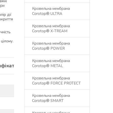
ажні
три
Кровельна мембрана
Corotop® ULTRA
пір дії
окриття
Кровельна мембрана
Corotop® X-TREAM
чність
 цілому.
Кровельна мембрана
Corotop® POWER
Кровельна мембрана
ифікат
Corotop® METAL
Кровельна мембрана
Corotop® FORCE PROTECT
Кровельна мембрана
Corotop® SMART